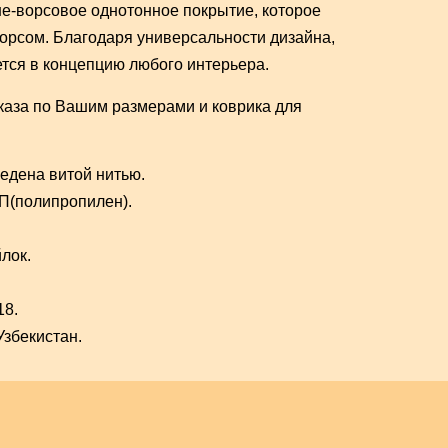
дне-ворсовое однотонное покрытие, которое
ворсом. Благодаря универсальности дизайна,
тся в концепцию любого интерьера.
каза по Вашим размерами и коврика для
едена витой нитью.
П(полипропилен).
лок.
18.
Узбекистан.